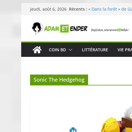
Passer
Récents :
« Dans la forêt » de G
jeudi, août 6, 2026
au
original pour éveiller 
29ème édition de l’op
contenu
organisée par E. Lecle
Célestin en concert :
La Scène Parisienne
« In The Beginning was
COIN BD
LITTÉRATURE
VIE PR
néoclassique de Nico 
Skullcandy dévoile le
robuste et performant
Sonic The Hedgehog