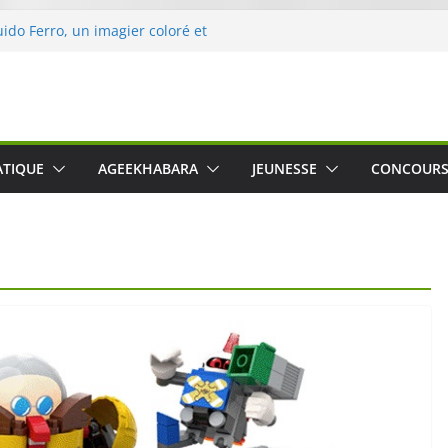
uido Ferro, un imagier coloré et
les sens des tout-petits
ération « Nettoyons la nature »
rc
 une expérience intime et engagée à
 The Water », le film concert
ATIQUE
AGEEKHABARA
JEUNESSE
CONCOUR
Cartosio sur Prime Video le 6 octobre
 Crusher 540 Active : un casque audio
 spécialement conçu pour le sport