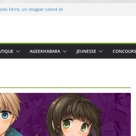
uido Ferro, un imagier coloré et
les sens des tout-petits
ération « Nettoyons la nature »
rc
 une expérience intime et engagée à
 The Water », le film concert
ATIQUE
AGEEKHABARA
JEUNESSE
CONCOUR
Cartosio sur Prime Video le 6 octobre
 Crusher 540 Active : un casque audio
 spécialement conçu pour le sport