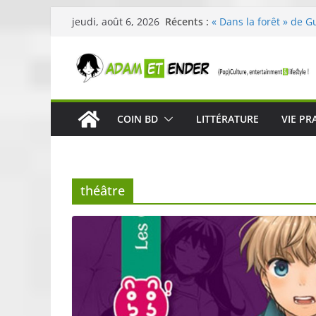
Passer
Récents :
« Dans la forêt » de G
jeudi, août 6, 2026
au
original pour éveiller 
29ème édition de l’op
contenu
organisée par E. Lecle
Célestin en concert :
La Scène Parisienne
« In The Beginning was
COIN BD
LITTÉRATURE
VIE PR
néoclassique de Nico 
Skullcandy dévoile le
robuste et performant
théâtre