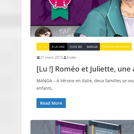
9 - 12
A LA UNE
COIN BD
MANGA
SECTION JEUNESSE
21 mars 2015
Ender
[Lu !] Roméo et Juliette, une
MANGA – A Vérone en Italie, deux familles se vo
enfants,
Read More