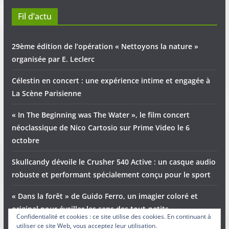
Fil d’actu
29ème édition de l’opération « Nettoyons la nature »
organisée par E. Leclerc
Célestin en concert : une expérience intime et engagée à
La Scène Parisienne
« In The Beginning was The Water », le film concert
néoclassique de Nico Cartosio sur Prime Video le 6
octobre
Skullcandy dévoile le Crusher 540 Active : un casque audio
robuste et performant spécialement conçu pour le sport
« Dans la forêt » de Guido Ferro, un imagier coloré et
original pour éveiller les sens des tout-petits
Confidentialité et cookies : ce site utilise des cookies. En continuant à
utiliser ce site Web, vous acceptez leur utilisation.