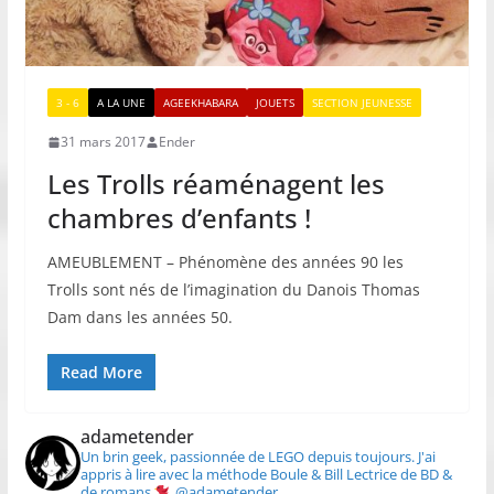
3 - 6
A LA UNE
AGEEKHABARA
JOUETS
SECTION JEUNESSE
31 mars 2017
Ender
Les Trolls réaménagent les
chambres d’enfants !
AMEUBLEMENT – Phénomène des années 90 les
Trolls sont nés de l’imagination du Danois Thomas
Dam dans les années 50.
Read More
adametender
Un brin geek, passionnée de LEGO depuis toujours.
J'ai
appris à lire avec la méthode Boule & Bill
Lectrice de BD &
de romans
@adametender