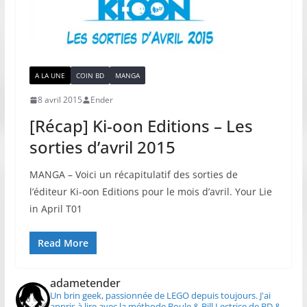
A LA UNE
COIN BD
MANGA
8 avril 2015
Ender
[Récap] Ki-oon Editions – Les
sorties d’avril 2015
MANGA – Voici un récapitulatif des sorties de
l’éditeur Ki-oon Editions pour le mois d’avril. Your Lie
in April T01
Read More
adametender
Un brin geek, passionnée de LEGO depuis toujours.
J'ai
appris à lire avec la méthode Boule & Bill
Lectrice de BD &