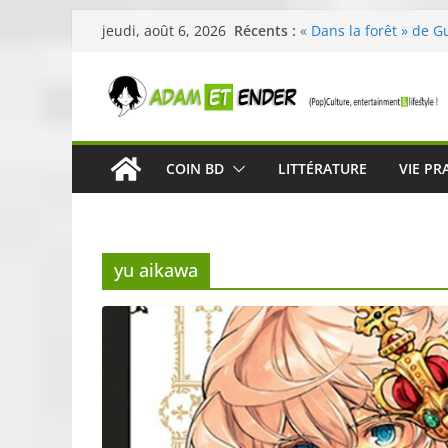
Passer
Récents :
« Dans la forêt » de G
jeudi, août 6, 2026
au
original pour éveiller 
29ème édition de l’op
contenu
organisée par E. Lecle
Célestin en concert :
La Scène Parisienne
« In The Beginning was
COIN BD
LITTÉRATURE
VIE PR
néoclassique de Nico 
Skullcandy dévoile le
robuste et performant
yu aikawa