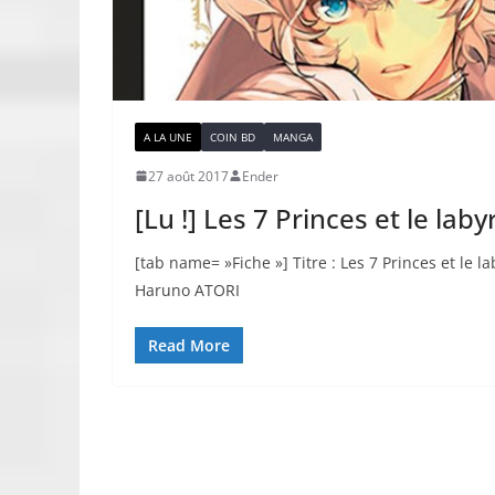
A LA UNE
COIN BD
MANGA
27 août 2017
Ender
[Lu !] Les 7 Princes et le lab
[tab name= »Fiche »] Titre : Les 7 Princes et le 
Haruno ATORI
Read More