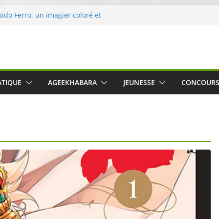
uido Ferro, un imagier coloré et
les sens des tout-petits
ération « Nettoyons la nature »
rc
 une expérience intime et engagée à
 The Water », le film concert
ATIQUE
AGEEKHABARA
JEUNESSE
CONCOUR
Cartosio sur Prime Video le 6 octobre
 Crusher 540 Active : un casque audio
 spécialement conçu pour le sport