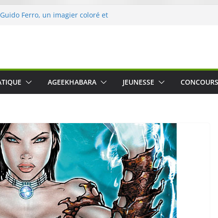
le Crusher 540 Active : un casque audio
ant spécialement conçu pour le sport
 Guido Ferro, un imagier coloré et
er les sens des tout-petits
opération « Nettoyons la nature »
clerc
 : une expérience intime et engagée à
ATIQUE
AGEEKHABARA
JEUNESSE
CONCOUR
e
was The Water », le film concert
o Cartosio sur Prime Video le 6 octobre