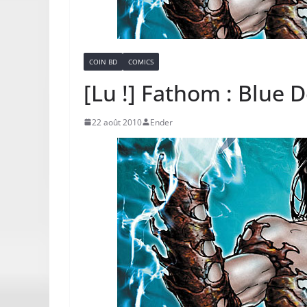
COIN BD
COMICS
[Lu !] Fathom : Blue 
22 août 2010
Ender