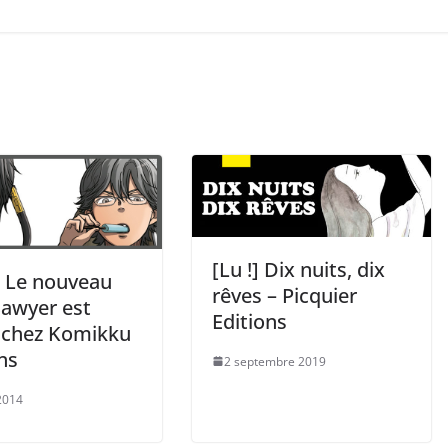
[Lu !] Dix nuits, dix
] Le nouveau
rêves – Picquier
awyer est
Editions
é chez Komikku
ns
2 septembre 2019
 2014