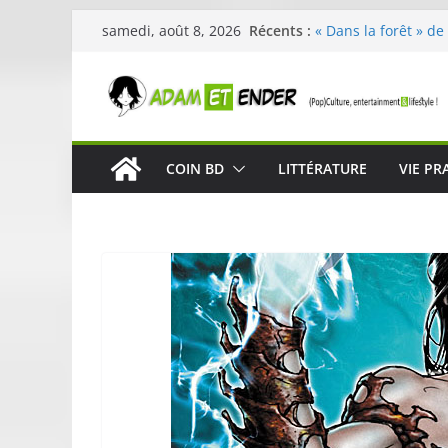
Passer
Skullcandy dévoile 
Récents :
samedi, août 8, 2026
au
robuste et perform
« Dans la forêt » de
contenu
original pour éveill
29ème édition de l’
organisée par E. Le
Célestin en concert
COIN BD
LITTÉRATURE
VIE PR
La Scène Parisienn
« In The Beginning 
néoclassique de Nic