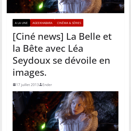
A LA UNE
AGEEKHABARA
CINÉMA & SÉRIES
[Ciné news] La Belle et
la Bête avec Léa
Seydoux se dévoile en
images.
17 juillet 2013
Ender