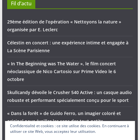
Fil d’actu
29ème édition de l’opération « Nettoyons la nature »
organisée par E. Leclerc
Célestin en concert : une expérience intime et engagée à
La Scène Parisienne
« In The Beginning was The Water », le film concert
néoclassique de Nico Cartosio sur Prime Video le 6
octobre
Skullcandy dévoile le Crusher 540 Active : un casque audio
robuste et performant spécialement conçu pour le sport
« Dans la forêt » de Guido Ferro, un imagier coloré et
original pour éveiller les sens des tout-petits
Confidentialité et cookies : ce site utilise des cookies. En continuant à
utiliser ce site Web, vous acceptez leur utilisation.