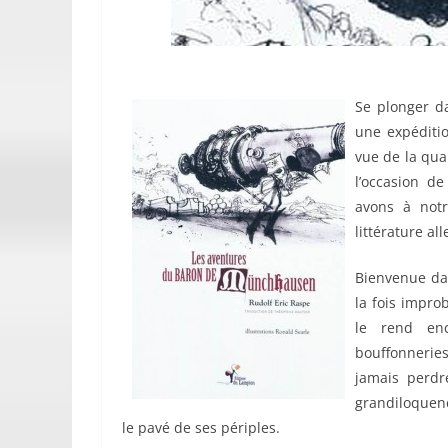
Se plonger 
une expéditio
vue de la qua
l’occasion d
avons à notr
littérature a
Bienvenue da
la fois impro
le rend enc
bouffonnerie
jamais perdr
grandiloquenc
le pavé de ses périples.