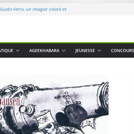
 Guido Ferro, un imagier coloré et
er les sens des tout-petits
opération « Nettoyons la nature »
clerc
 : une expérience intime et engagée à
e
was The Water », le film concert
ATIQUE
AGEEKHABARA
JEUNESSE
CONCOUR
o Cartosio sur Prime Video le 6 octobre
le Crusher 540 Active : un casque audio
ant spécialement conçu pour le sport