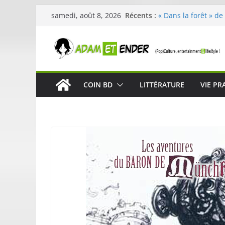
Passer
Récents :
« Dans la forêt » de
samedi, août 8, 2026
au
original pour éveill
29ème édition de l’
contenu
organisée par E. Le
Célestin en concert
La Scène Parisienn
« In The Beginning 
COIN BD
LITTÉRATURE
VIE PR
néoclassique de Nic
Skullcandy dévoile 
robuste et perform