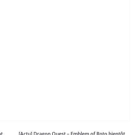
nt
[Actu] Dragon Quest – Emblem of Roto bientôt