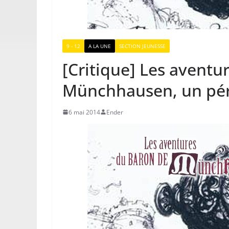
9 - 12
A LA UNE
SECTION JEUNESSE
[Critique] Les aventu
Münchhausen, un pér
6 mai 2014
Ender