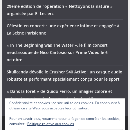
29ème édition de l’opération « Nettoyons la nature »
organisée par E. Leclerc
Célestin en concert : une expérience intime et engagée à
La Scène Parisienne
« In The Beginning was The Water », le film concert
néoclassique de Nico Cartosio sur Prime Video le 6
octobre
Skullcandy dévoile le Crusher 540 Active : un casque audio
robuste et performant spécialement conçu pour le sport
« Dans la forêt » de Guido Ferro, un imagier coloré et
original pour éveiller les sens des tout-petits
Confidentialité et cookies : ce site utilise des cookies. En continuant à
utiliser ce site Web, vous acceptez leur utilisation.
Pour en savoir plus, notamment sur la façon de contrôler les cookies,
consultez :
Politique relative aux cookies