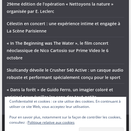
29ème édition de l’opération « Nettoyons la nature »
organisée par E. Leclerc
Célestin en concert : une expérience intime et engagée à
La Scène Parisienne
« In The Beginning was The Water », le film concert
néoclassique de Nico Cartosio sur Prime Video le 6
octobre
Skullcandy dévoile le Crusher 540 Active : un casque audio
robuste et performant spécialement conçu pour le sport
« Dans la forêt » de Guido Ferro, un imagier coloré et
original pour éveiller les sens des tout-petits
Confidentialité et cookies : ce site utilise des cookies. En continuant à
utiliser ce site Web, vous acceptez leur utilisation.
Pour en savoir plus, notamment sur la façon de contrôler les cookies,
consultez :
Politique relative aux cookies