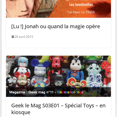
[Lu !] Jonah ou quand la magie opère
28 avril 2015
Geek le Mag S03E01 – Spécial Toys – en
kiosque