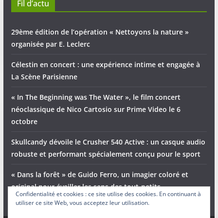
Fil d’actu
29ème édition de l’opération « Nettoyons la nature »
organisée par E. Leclerc
Célestin en concert : une expérience intime et engagée à
La Scène Parisienne
« In The Beginning was The Water », le film concert
néoclassique de Nico Cartosio sur Prime Video le 6
octobre
Skullcandy dévoile le Crusher 540 Active : un casque audio
robuste et performant spécialement conçu pour le sport
« Dans la forêt » de Guido Ferro, un imagier coloré et
original pour éveiller les sens des tout-petits
Confidentialité et cookies : ce site utilise des cookies. En continuant à
utiliser ce site Web, vous acceptez leur utilisation.