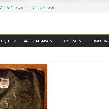
 Guido Ferro, un imagier coloré et
er les sens des tout-petits
opération « Nettoyons la nature »
clerc
 : une expérience intime et engagée à
e
was The Water », le film concert
ATIQUE
AGEEKHABARA
JEUNESSE
CONCOUR
o Cartosio sur Prime Video le 6 octobre
le Crusher 540 Active : un casque audio
ant spécialement conçu pour le sport