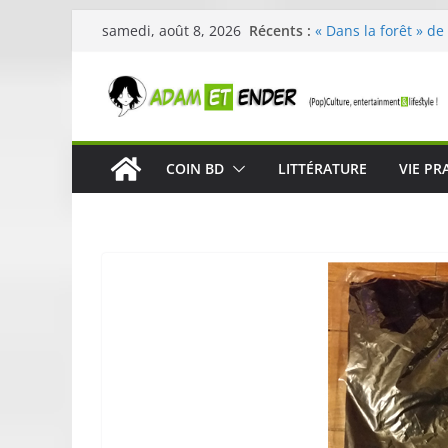
Passer
Récents :
« Dans la forêt » de
samedi, août 8, 2026
au
original pour éveill
29ème édition de l’
contenu
organisée par E. Le
Célestin en concert
La Scène Parisienn
« In The Beginning 
COIN BD
LITTÉRATURE
VIE PR
néoclassique de Nic
Skullcandy dévoile 
robuste et perform