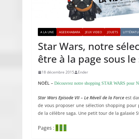
A LA UNE
AGEEKHABARA
JEUX VIDEO
JOUETS
LITTÉRATU
Star Wars, notre séle
être à la page sous le 
18 décembre 2015
Ender
NOËL –
Découvrez notre shopping STAR WARS pour 
Star Wars Episode VII – Le Réveil de la Force
est da
de vous proposer une sélection shopping pour pe
de la célèbre saga. Une petit tour de la galaxie 
Pages :
1
2
3