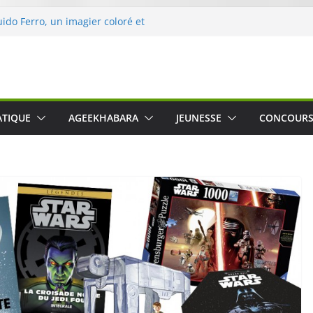
uido Ferro, un imagier coloré et
les sens des tout-petits
ération « Nettoyons la nature »
rc
 une expérience intime et engagée à
 The Water », le film concert
ATIQUE
AGEEKHABARA
JEUNESSE
CONCOUR
Cartosio sur Prime Video le 6 octobre
 Crusher 540 Active : un casque audio
 spécialement conçu pour le sport