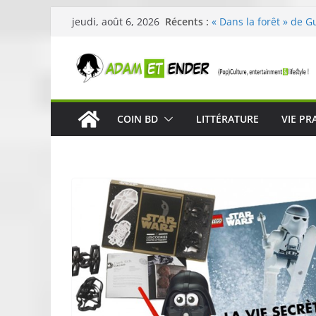
Passer
Récents :
« Dans la forêt » de G
jeudi, août 6, 2026
au
original pour éveiller 
29ème édition de l’op
contenu
organisée par E. Lecle
Célestin en concert :
La Scène Parisienne
« In The Beginning was
COIN BD
LITTÉRATURE
VIE PR
néoclassique de Nico 
Skullcandy dévoile le
robuste et performant