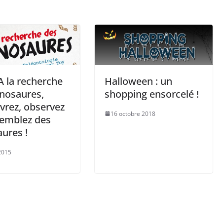
Halloween : un
 A la recherche
shopping ensorcelé !
inosaures,
vrez, observez
16 octobre 2018
semblez des
ures !
 2015