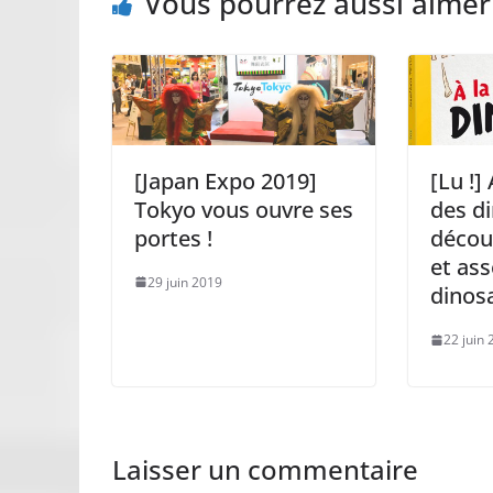
Vous pourrez aussi aimer
[Japan Expo 2019]
[Lu !]
Tokyo vous ouvre ses
des d
portes !
décou
et as
29 juin 2019
dinosa
22 juin
Laisser un commentaire