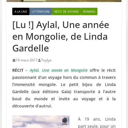
A LA UNE
LITTÉRATURE
RÉCIT DE VOYAGE
ROMANS
[Lu !] Aylal, Une année
en Mongolie, de Linda
Gardelle
19 mars 2017
Teylya
RÉCIT
–
Aylal, Une année en Mongolie
offre le récit
passionnant d’un voyage hors du commun à travers
l’immensité mongole. Le petit bijou de Linda
Gardelle (aux éditions Gaïa) transporte à l’autre
bout du monde et invite au voyage et à la
découverte d’autrui.
À 19 ans, Linda
part seule, pour un