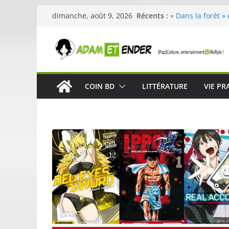
Passer
Récents :
« Dans la forêt »
dimanche, août 9, 2026
au
original pour évei
29ème édition de 
contenu
organisée par E. 
Célestin en conc
La Scène Parisie
« In The Beginnin
COIN BD
LITTÉRATURE
VIE PR
néoclassique de 
Skullcandy dévoi
robuste et perfo