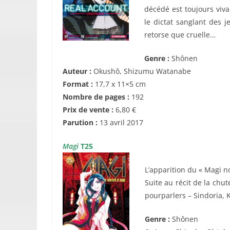
décédé est toujours viv
le dictat sanglant des j
retorse que cruelle…
Genre :
Shônen
Auteur :
Okushô, Shizumu Watanabe
Format :
17,7 x 11×5 cm
Nombre de pages :
192
Prix de vente :
6,80 €
Parution :
13 avril 2017
Magi
T25
L’apparition du « Magi n
Suite au récit de la chu
pourparlers – Sindoria, 
Genre :
Shônen