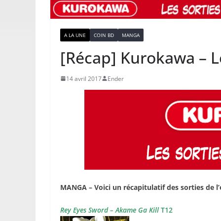
A LA UNE
COIN BD
MANGA
[Récap] Kurokawa – Le
14 avril 2017
Ender
MANGA – Voici un récapitulatif des sorties de l
Rey Eyes Sword – Akame Ga Kill
T12