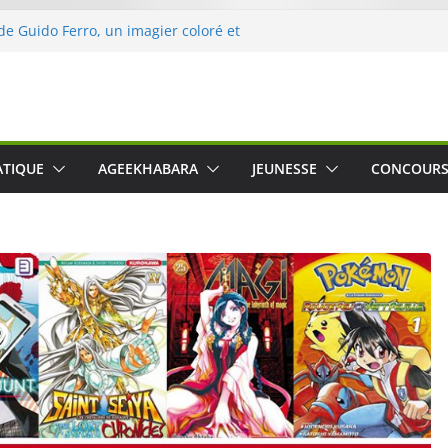
 de Guido Ferro, un imagier coloré et
ller les sens des tout-petits
l’opération « Nettoyons la nature »
Leclerc
ert : une expérience intime et engagée à
nne
g was The Water », le film concert
ATIQUE
AGEEKHABARA
JEUNESSE
CONCOUR
Nico Cartosio sur Prime Video le 6 octobre
le le Crusher 540 Active : un casque audio
rmant spécialement conçu pour le sport