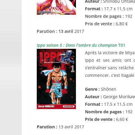
Auteur :
Shinobu Ohtak
Format :
17,7
x 11,5 cm
Nombre de pages :
192
Prix de vente :
6,80 €
Parution :
13 avril
2017
Ippo saison 5 : Dans l’ombre du champion
T01
Après la victoire de Miy
Ippo et ses amis ont c
s’entraîner sans relâche
commencer, c’est Itagaki
Genre :
Shônen
Auteur :
George Morika
Format :
17,5 x 11,5 cm
Nombre de pages :
192
Prix de vente :
6,60 €
Parution :
13 avril 2017