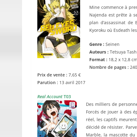
Mine commence à prend
Najenda est prête à se
plan d’assassinat de 
Kyoroku où Esdeath les
Genre :
Seinen
Auteurs :
Tetsuya Tashi
Format :
18,2 x 12,8 c
Nombre de pages :
24
Prix de vente :
7,65 €
Parution :
13 avril 2017
Real Account
T03
Des milliers de personn
Forcés de jouer à des é
réel, les captifs meuren
décidé de résister. Parv
Marble, la mascotte du 