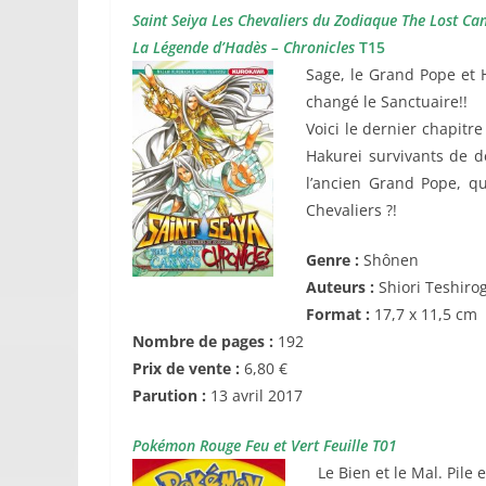
Saint Seiya Les Chevaliers du Zodiaque The Lost Ca
La Légende d’Hadès – Chronicles
T15
Sage, le Grand Pope et H
changé le Sanctuaire!!
Voici le dernier chapitr
Hakurei survivants de d
l’ancien Grand Pope, qu
Chevaliers ?!
Genre :
Shônen
Auteurs :
Shiori Teshir
Format :
17,7 x 11,5 cm
Nombre de pages :
192
Prix de vente :
6,80
€
Parution :
13 avril 2017
Pokémon Rouge Feu et Vert Feuille T01
Le Bien et le Mal. Pile e