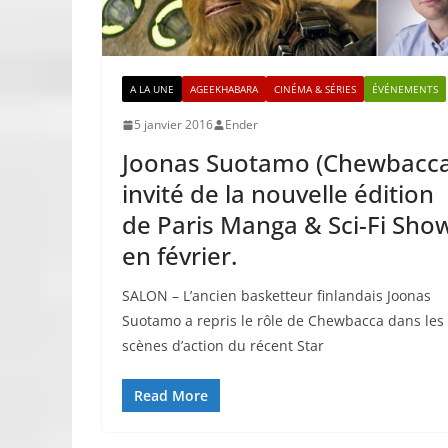
A LA UNE
AGEEKHABARA
CINÉMA & SÉRIES
ÉVÉNEMENTS
5 janvier 2016
Ender
Joonas Suotamo (Chewbacca
invité de la nouvelle édition
de Paris Manga & Sci-Fi Sho
en février.
SALON – L’ancien basketteur finlandais Joonas
Suotamo a repris le rôle de Chewbacca dans les
scènes d’action du récent Star
Read More