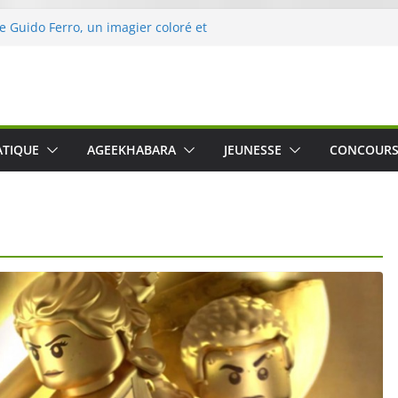
de Guido Ferro, un imagier coloré et
ler les sens des tout-petits
’opération « Nettoyons la nature »
eclerc
rt : une expérience intime et engagée à
ne
 was The Water », le film concert
ATIQUE
AGEEKHABARA
JEUNESSE
CONCOUR
ico Cartosio sur Prime Video le 6 octobre
e le Crusher 540 Active : un casque audio
mant spécialement conçu pour le sport