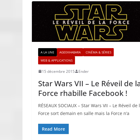
A LA UNE
AGEEKHABARA
CINÉMA & SÉRIES
WEB & APPLICATIONS
15 décembre 2015
Ender
Star Wars VII – Le Réveil de l
Force rhabille Facebook !
RÉSEAUX SOCIAUX – Star Wars VII – Le Réveil de 
Force sort demain en salle mais la Force n’a
Read More