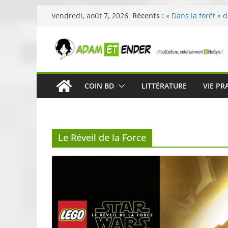
Passer
Récents :
« Dans la forêt » 
vendredi, août 7, 2026
au
original pour éveil
29ème édition de l
contenu
organisée par E. L
Célestin en conce
La Scène Parisien
« In The Beginning
COIN BD
LITTÉRATURE
VIE PR
néoclassique de N
Skullcandy dévoil
robuste et perfor
Le Réveil de la Force