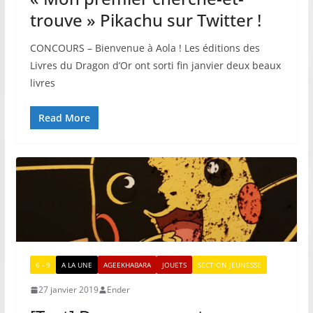
trouve » Pikachu sur Twitter !
CONCOURS – Bienvenue à Aola ! Les éditions des
Livres du Dragon d’Or ont sorti fin janvier deux beaux
livres
Read More
6 - 9
A LA UNE
AGEEKHABARA
JOUETS
SECTION JEUNESSE
27 janvier 2019
Ender