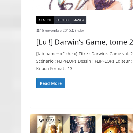
A LA UNE
COIN BD
MANGA
16 novembre 2015
Ender
[Lu !] Darwin’s Game, tome 
[tab name= »Fiche »] Titre : Darwin’s Game vol. 2
Scénario : FLIPFLOPs Dessin : FLIPFLOPs Éditeur :
Ki-oon Format : 13
Read More