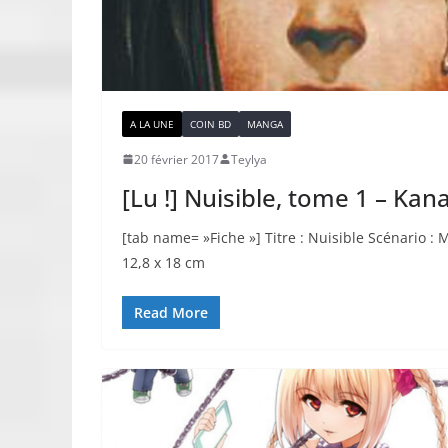
A LA UNE
COIN BD
MANGA
20 février 2017
Teylya
[Lu !] Nuisible, tome 1 – Kan
[tab name= »Fiche »] Titre : Nuisible Scénario :
12,8 x 18 cm
Read More