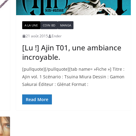
A LA UNE
COIN BD
MANGA
21 août 2015
Ender
2
[Lu !] Ajin T01, une ambiance
incroyable.
[pullquote][/pullquote][tab name= »Fiche »] Titre :
Ajin vol. 1 Scénario : Tsuina Miura Dessin : Gamon
Sakurai Éditeur : Glénat Format :
Read More