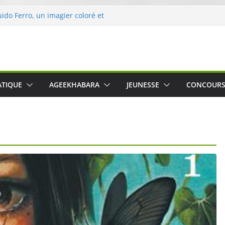
uido Ferro, un imagier coloré et
les sens des tout-petits
ération « Nettoyons la nature »
rc
 une expérience intime et engagée à
 The Water », le film concert
ATIQUE
AGEEKHABARA
JEUNESSE
CONCOUR
Cartosio sur Prime Video le 6 octobre
 Crusher 540 Active : un casque audio
 spécialement conçu pour le sport