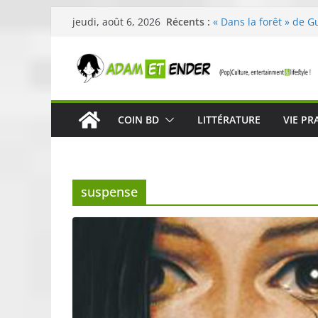
Passer
Récents :
« Dans la forêt » de G
jeudi, août 6, 2026
au
original pour éveiller 
29ème édition de l’op
contenu
organisée par E. Lecle
Célestin en concert :
La Scène Parisienne
« In The Beginning was
COIN BD
LITTÉRATURE
VIE PR
néoclassique de Nico 
Skullcandy dévoile le
robuste et performant
suspense