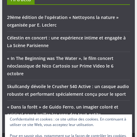
29ème édition de l’opération « Nettoyons la nature »
organisée par E. Leclerc
Célestin en concert : une expérience intime et engagée à
La Scène Parisienne
« In The Beginning was The Water », le film concert
néoclassique de Nico Cartosio sur Prime Video le 6
octobre
Skullcandy dévoile le Crusher 540 Active : un casque audio
robuste et performant spécialement conçu pour le sport
« Dans la forêt » de Guido Ferro, un imagier coloré et
original pour éveiller les sens des tout-petits
Confidentialité et cookies : ce site utilise des cookies. En continuant à
utiliser ce site Web, vous acceptez leur utilisation.
Pour en savoir plus, notamment sur la façon de contrôler les cookies,