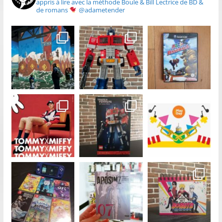
appris à lire avec la méthode Boule & Bill
Lectrice de BD &
de romans
@adametender