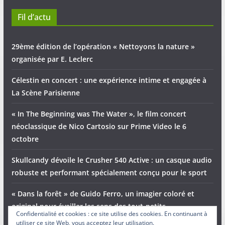
Fil d’actu
29ème édition de l’opération « Nettoyons la nature »
organisée par E. Leclerc
Célestin en concert : une expérience intime et engagée à
La Scène Parisienne
« In The Beginning was The Water », le film concert
néoclassique de Nico Cartosio sur Prime Video le 6
octobre
Skullcandy dévoile le Crusher 540 Active : un casque audio
robuste et performant spécialement conçu pour le sport
« Dans la forêt » de Guido Ferro, un imagier coloré et
original pour éveiller les sens des tout-petits
Confidentialité et cookies : ce site utilise des cookies. En continuant à
utiliser ce site Web, vous acceptez leur utilisation.