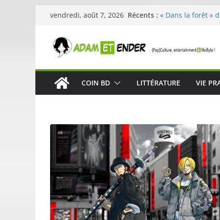
Passer
Récents :
« Dans la forêt » 
vendredi, août 7, 2026
au
original pour éveil
29ème édition de l
contenu
organisée par E. L
Célestin en conce
La Scène Parisien
« In The Beginning
COIN BD
LITTÉRATURE
VIE PR
néoclassique de N
Skullcandy dévoil
robuste et perfor