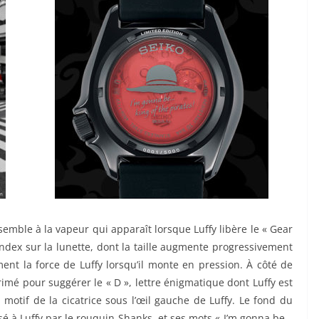
semble à la vapeur qui apparaît lorsque Luffy libère le « Gear
 index sur la lunette, dont la taille augmente progressivement
ent la force de Luffy lorsqu’il monte en pression. À côté de
rimé pour suggérer le « D », lettre énigmatique dont Luffy est
motif de la cicatrice sous l’œil gauche de Luffy. Le fond du
ssé à Luffy par le rouquin Shanks, et ses mots « I’m gonna be…