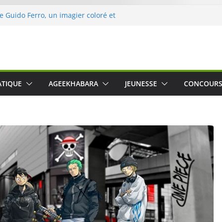
de Guido Ferro, un imagier coloré et
ler les sens des tout-petits
’opération « Nettoyons la nature »
eclerc
rt : une expérience intime et engagée à
ne
 was The Water », le film concert
ATIQUE
AGEEKHABARA
JEUNESSE
CONCOUR
ico Cartosio sur Prime Video le 6 octobre
e le Crusher 540 Active : un casque audio
mant spécialement conçu pour le sport