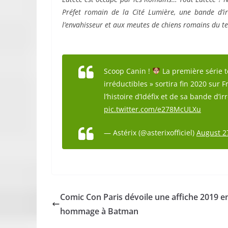
Préfet romain de la Cité Lumière, une bande d’ir
l’envahisseur et aux meutes de chiens romains du t
Scoop Canin !
La première série té
irréductibles » sortira fin 2020 sur 
l’histoire d’Idéfix et de sa bande d’
pic.twitter.com/e278McULXu
— Astérix (@asterixofficiel)
August 2
Comic Con Paris dévoile une affiche 2019 e
hommage à Batman