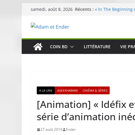
Passer
Récents :
« In The Beginning 
samedi, août 8, 2026
au
néoclassique de Nic
Skullcandy dévoile 
contenu
robuste et perform
« Dans la forêt » de
original pour éveill
29ème édition de l’
COIN BD
LITTÉRATURE
VIE PR
organisée par E. Le
Célestin en concert
La Scène Parisienn
A LA UNE
AGEEKHABARA
CINÉMA & SÉRIES
[Animation] « Idéfix e
série d’animation iné
27 août 2019
Ender