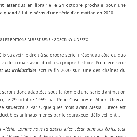
ont attendus en librairie le 24 octobre prochain pour une
a quand à lui le héros d’une série d’animation en 2020.
018 LES EDITIONS ALBERT RENE / GOSCINNY-UDERZO
lix va avoir le droit à sa propre série. Présent au côté du duo
 va désormais avoir droit à sa propre histoire. Première série
et les irréductibles
sortira fin 2020 sur l’une des chaînes du
x seront donc adaptées sous la forme d’une série d’animation
ix, le 29 octobre 1959, par René Goscinny et Albert Uderzo.
se situeront à Paris, quelques mois avant Alésia. Lutèce est
ductibles animaux menés par le courageux Idéfix veillent…
t Alésia.
Comme nous l’a appris Jules César dans ses écrits, tout
Non !
Voyant leur quotidien perturbé par les décisions du nouveau