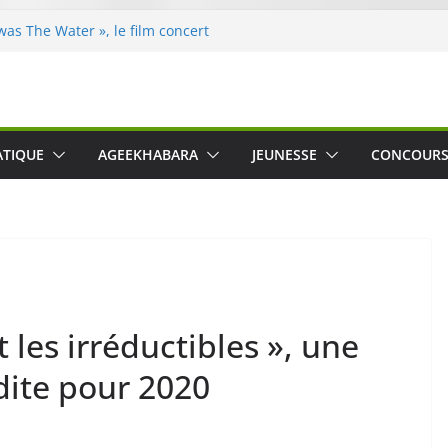
was The Water », le film concert
o Cartosio sur Prime Video le 6 octobre
le Crusher 540 Active : un casque audio
ant spécialement conçu pour le sport
 Guido Ferro, un imagier coloré et
er les sens des tout-petits
opération « Nettoyons la nature »
ATIQUE
AGEEKHABARA
JEUNESSE
CONCOUR
clerc
 : une expérience intime et engagée à
e
t les irréductibles », une
dite pour 2020