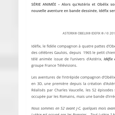
SÉRIE ANIMÉE –
Alors qu’Astérix et Obélix s
nouvelle aventure en bande dessinée, Idéfix ser
ASTERIX® OBELIX® IDEFIX ® / © 2
Idéfix, le fidèle compagnon à quatre pattes d’Obé
des célèbres Gaulois, depuis 1965 le petit chien
télé animée issue de l’univers d’Astérix,
Idéfix 
groupe France Télévisions.
Les aventures de l’intrépide compagnon d’Obéli
en 3D, une première depuis la création d’Astér
Réalisés par Charles Vaucelle, les 52 épisodes 
occupée par les Romains, mais une bande d’irré
Nous sommes en 52 avant J-C, quelques mois avan
Lutèce est occupé par les Romains… Tout Lutèce ? 