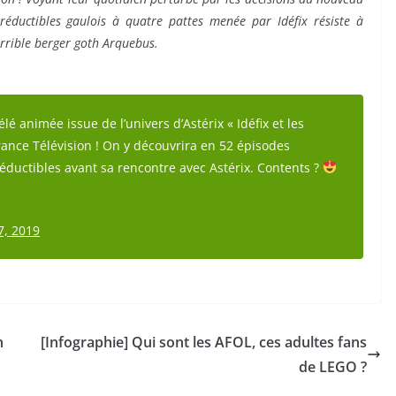
réductibles gaulois à quatre pattes menée par Idéfix résiste à
errible berger goth Arquebus.
lé animée issue de l’univers d’Astérix « Idéfix et les
France Télévision ! On y découvrira en 52 épisodes
irréductibles avant sa rencontre avec Astérix. Contents ?
7, 2019
n
[Infographie] Qui sont les AFOL, ces adultes fans
de LEGO ?